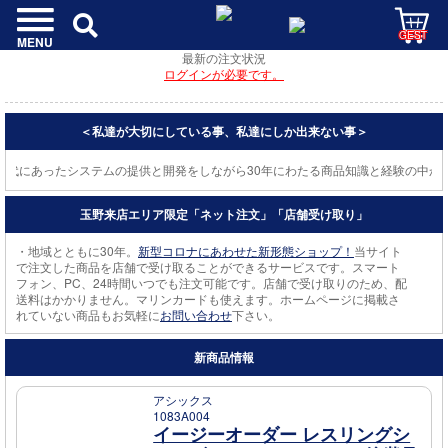
GEST
MENU
最新の注文状況
ログインが必要です。
＜私達が大切にしている事、私達にしか出来ない事＞
代にあったシステムの提供と開発をしながら30年にわたる商品知識と経験の中か
玉野来店エリア限定「ネット注文」「店舗受け取り」
・地域とともに30年。
新型コロナにあわせた新形態ショップ！
当サイト
で注文した商品を店舗で受け取ることができるサービスです。スマート
フォン、PC、24時間いつでも注文可能です。店舗で受け取りのため、配
送料はかかりません。マリンカードも使えます。ホームページに掲載さ
れていない商品もお気軽に
お問い合わせ
下さい。
新商品情報
アシックス
1083A004
イージーオーダー レスリングシ