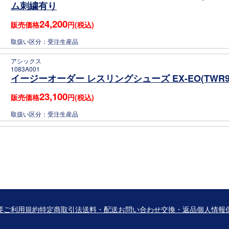
ム刺繍有り
24,200
販売価格
円(税込)
取扱い区分：
受注生産品
アシックス
1083A001
イージーオーダー レスリングシューズ EX-EO(TWR9
23,100
販売価格
円(税込)
取扱い区分：
受注生産品
要
ご利用規約
特定商取引法
送料・配送
お問い合わせ
交換・返品
個人情報