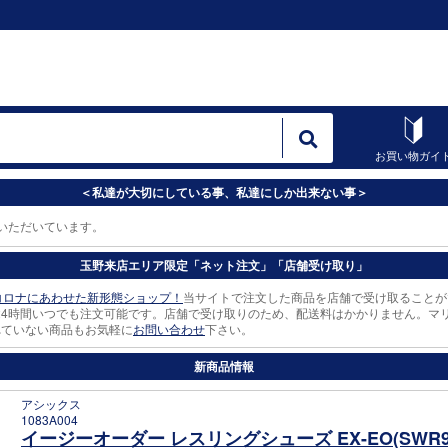
お買い物ガイ
＜私達が大切にしている事、私達にしか出来ない事＞
だいています。
玉野来店エリア限定「ネット注文」「店舗受け取り」
コロナにあわせた新形態ショップ！
当サイトで注文した商品を店舗で受け取ることが
24時間いつでも注文可能です。店舗で受け取りのため、配送料はかかりません。マ
れていない商品もお気軽に
お問い合わせ
下さい。
新商品情報
アシックス
1083A004
イージーオーダー レスリングシューズ EX-EO(SWR9