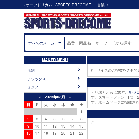
スポーツドリカム - SPORTS-DRECOME
営業中
すべてのメーカー
MAKER MENU
験の中から適切なスポーツ用品・体育器具・体育施設・サイズのご提案をさせていた
店舗
アシックス
ミズノ
・地域とともに30年。
新型
2026年08月
す。スマートフォン、PC、
＜
＞
す。ホームページに掲載さ
日
月
火
水
木
金
土
1
2
3
4
5
6
7
8
9
10
11
12
13
14
15
16
17
18
19
20
21
22