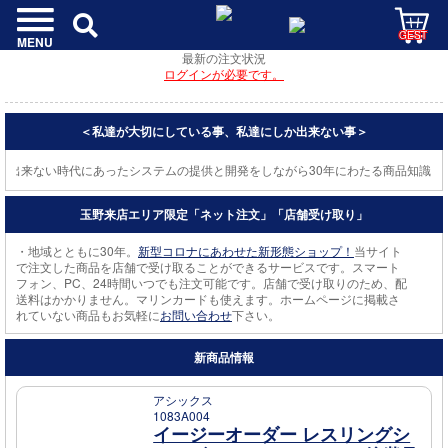
GEST
MENU
最新の注文状況
ログインが必要です。
＜私達が大切にしている事、私達にしか出来ない事＞
出来ない時代にあったシステムの提供と開発をしながら30年にわたる商品知識と
玉野来店エリア限定「ネット注文」「店舗受け取り」
・地域とともに30年。
新型コロナにあわせた新形態ショップ！
当サイト
で注文した商品を店舗で受け取ることができるサービスです。スマート
フォン、PC、24時間いつでも注文可能です。店舗で受け取りのため、配
送料はかかりません。マリンカードも使えます。ホームページに掲載さ
れていない商品もお気軽に
お問い合わせ
下さい。
新商品情報
アシックス
1083A004
イージーオーダー レスリングシ