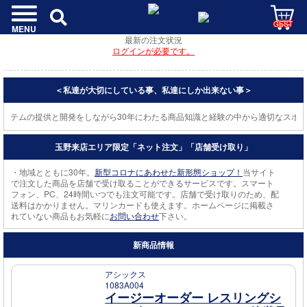
GEST
MENU
最新の注文状況
ログインが必要です。
＜私達が大切にしている事、私達にしか出来ない事＞
ステムの提供と開発をしながら30年にわたる商品知識と経験の中から適切なスポー
玉野来店エリア限定「ネット注文」「店舗受け取り」
・地域とともに30年。
新型コロナにあわせた新形態ショップ！
当サイト
で注文した商品を店舗で受け取ることができるサービスです。スマート
フォン、PC、24時間いつでも注文可能です。店舗で受け取りのため、配
送料はかかりません。マリンカードも使えます。ホームページに掲載さ
れていない商品もお気軽に
お問い合わせ
下さい。
新商品情報
アシックス
1083A004
イージーオーダー レスリングシ